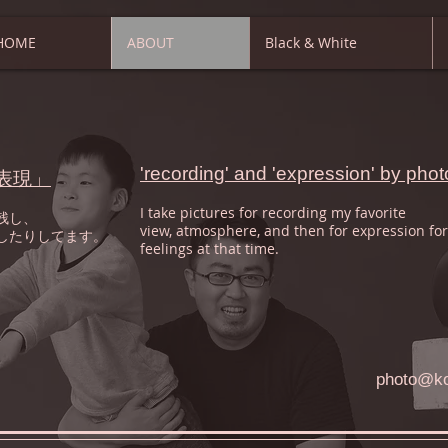
HOME
ABOUT
Black & White
'recording' and 'expression' by phot
表現」
I take pictures for recording my favorite
残し、
view,
atmosphere, and then for expression fo
したりしてます。
feelings
at that time.
photo@k