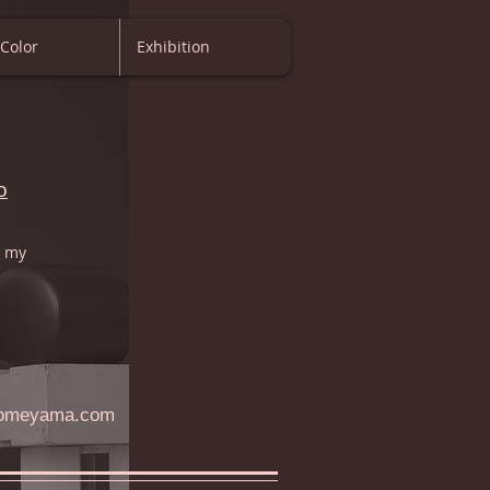
Color
Exhibition
o
r my
omeyama.com